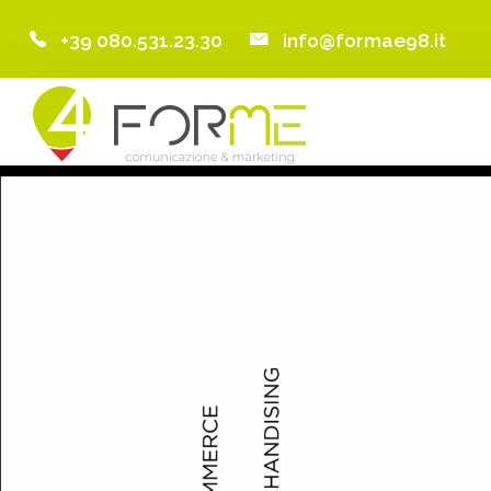
+39 080.531.23.30
info@formae98.it
Home
Chi Siamo
Servizi
Portfolio
Clienti
Blog
Contatti