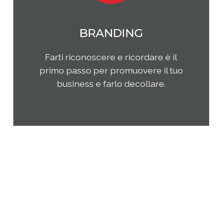
MARKETING
Qual è il tuo rapporto con i clienti e
come questi ultimi percepiscono la
tua impresa e i tuoi prodotti o
servizi? Come puoi migliorare la tua
presenza sul tuo mercato di
riferimento?