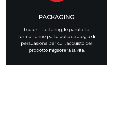
SOCIAL MEDIA
MARKETING
Come questi nuovi media
interagiscono con i consumatori?
Come interagire con clienti/utenti
al fine di produrre fidelizzazione?
Come comporre la strategia di
comunicazione per ottenere i
risultati sperati?