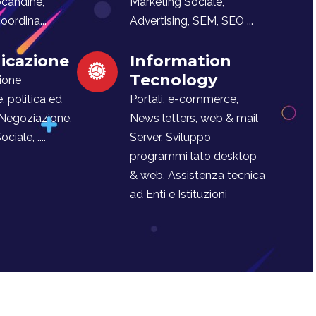
ocandine,
Marketing Sociale,
ordina...
Advertising, SEM, SEO ...
cazione
Information
Tecnology
ione
e, politica ed
Portali, e-commerce,
 Negoziazione,
News letters, web & mail
iale, ....
Server, Sviluppo
programmi lato desktop
& web, Assistenza tecnica
ad Enti e Istituzioni