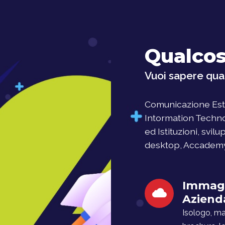
Qualcos
Vuoi sapere qual
Comunicazione Este
Intormation Techno
ed Istituzioni, svil
desktop, Accademy, 
Immag
Aziend
Isologo, man