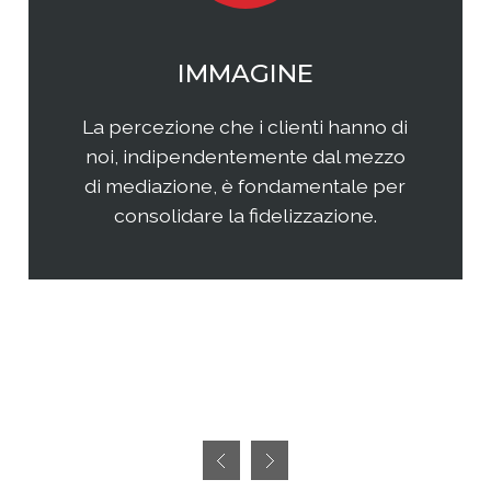
WEB MARKETING
Il web continua ad essere una
frontiera non facilmente
raggiungibile perchè considerata
semplice ed immediata. Avere
successo, però, richiedete sia un'
attenta analisi che una specifica
pianificazione delle attività.