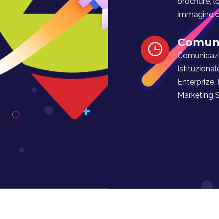
brochure, l
immagine co
Comuni
Comunicaz
Istituzional
Enterprize,
Marketing Soc