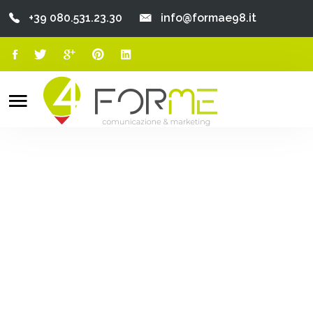
+39 080.531.23.30
info@formae98.it
Home
Chi Siamo
Search
o
Servizi
Portfolio
Clienti
Blog
Contatti