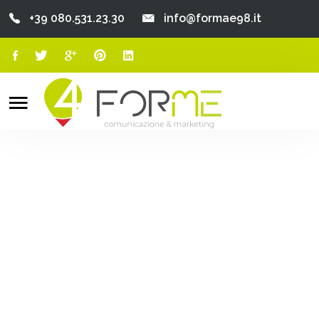
+39 080.531.23.30
info@formae98.it
Home
Chi Siamo
Search
o
Servizi
Portfolio
Clienti
Blog
Contatti