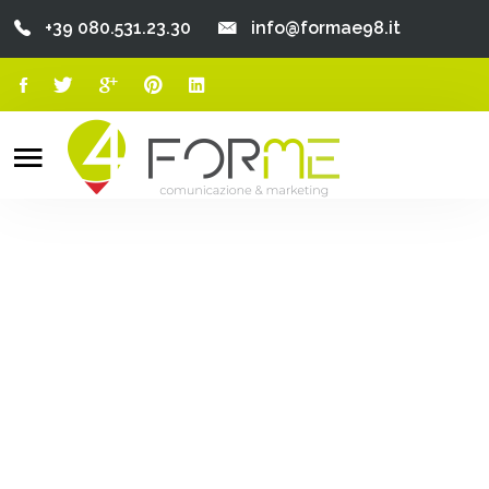
+39 080.531.23.30
info@formae98.it
Home
Chi Siamo
Search
o
Servizi
Portfolio
Clienti
Blog
Contatti