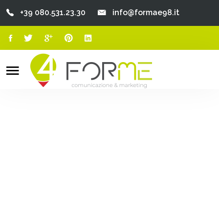
+39 080.531.23.30
info@formae98.it
Home
Chi Siamo
Search
o
Servizi
Portfolio
Clienti
Blog
Contatti