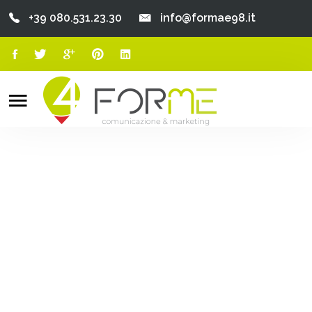
+39 080.531.23.30
info@formae98.it
Home
Chi Siamo
Search
o
Servizi
Portfolio
Clienti
Blog
Contatti