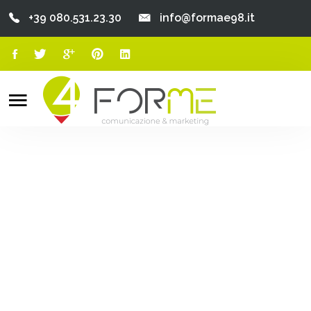
+39 080.531.23.30
info@formae98.it
Home
Chi Siamo
Search
o
Servizi
Portfolio
Clienti
Blog
Contatti