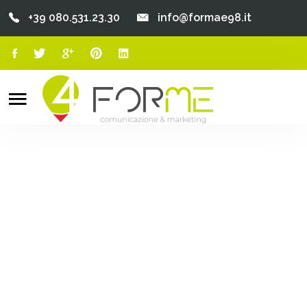
+39 080.531.23.30
info@formae98.it
Home
Chi Siamo
Search
o
Servizi
Portfolio
Clienti
Blog
Contatti