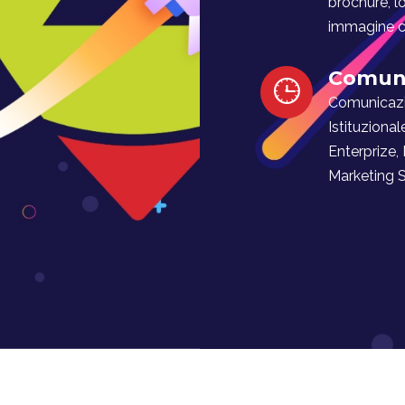
brochure, l
immagine co
Comuni
Comunicaz
Istituzional
Enterprize,
Marketing Soc