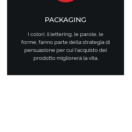
SOCIAL MEDIA
MARKETING
Come questi nuovi media
interagiscono con i consumatori?
Come interagire con clienti/utenti
al fine di produrre fidelizzazione?
Come comporre la strategia di
comunicazione per ottenere i
risultati sperati?