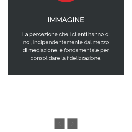
WEB MARKETING
Il web continua ad essere una
frontiera non facilmente
raggiungibile perchè considerata
semplice ed immediata. Avere
successo, però, richiedete sia un'
attenta analisi che una specifica
pianificazione delle attività.