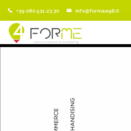
+39 080.531.23.30
info@formae98.it
Home
Chi Siamo
Servizi
Portfolio
Clienti
Blog
Contatti