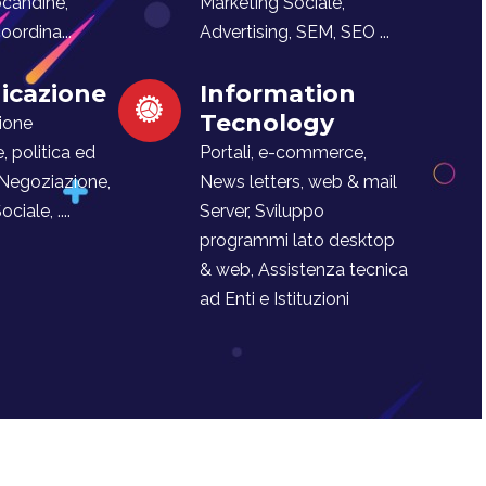
ocandine,
Marketing Sociale,
ordina...
Advertising, SEM, SEO ...
cazione
Information
Tecnology
ione
e, politica ed
Portali, e-commerce,
 Negoziazione,
News letters, web & mail
iale, ....
Server, Sviluppo
programmi lato desktop
& web, Assistenza tecnica
ad Enti e Istituzioni