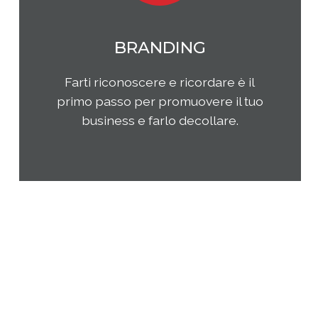
MARKETING
Qual è il tuo rapporto con i clienti e
come questi ultimi percepiscono la
tua impresa e i tuoi prodotti o
servizi? Come puoi migliorare la tua
presenza sul tuo mercato di
riferimento?