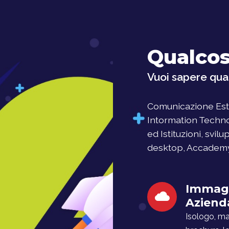
Qualcos
Vuoi sapere qual
Comunicazione Este
Intormation Techno
ed Istituzioni, svil
desktop, Accademy, 
Immag
Aziend
Isologo, man