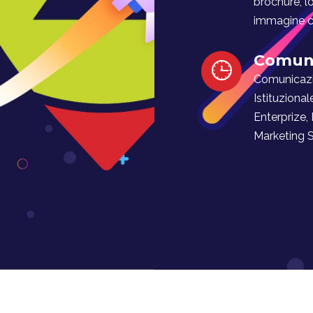
brochure, l
immagine co
Comuni
Comunicaz
Istituzional
Enterprize,
Marketing Soc