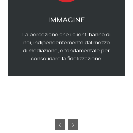
WEB MARKETING
Il web continua ad essere una
frontiera non facilmente
raggiungibile perchè considerata
semplice ed immediata. Avere
successo, però, richiedete sia un'
attenta analisi che una specifica
pianificazione delle attività.