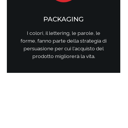
SOCIAL MEDIA
MARKETING
Come questi nuovi media
interagiscono con i consumatori?
Come interagire con clienti/utenti
al fine di produrre fidelizzazione?
Come comporre la strategia di
comunicazione per ottenere i
risultati sperati?