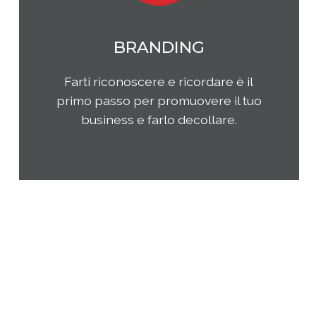
MARKETING
Qual è il tuo rapporto con i clienti e
come questi ultimi percepiscono la
tua impresa e i tuoi prodotti o
servizi? Come puoi migliorare la tua
presenza sul tuo mercato di
riferimento?