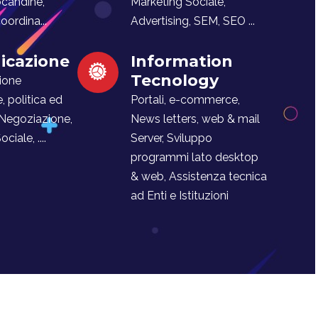
ocandine,
Marketing Sociale,
ordina...
Advertising, SEM, SEO ...
cazione
Information
Tecnology
ione
e, politica ed
Portali, e-commerce,
 Negoziazione,
News letters, web & mail
iale, ....
Server, Sviluppo
programmi lato desktop
& web, Assistenza tecnica
ad Enti e Istituzioni