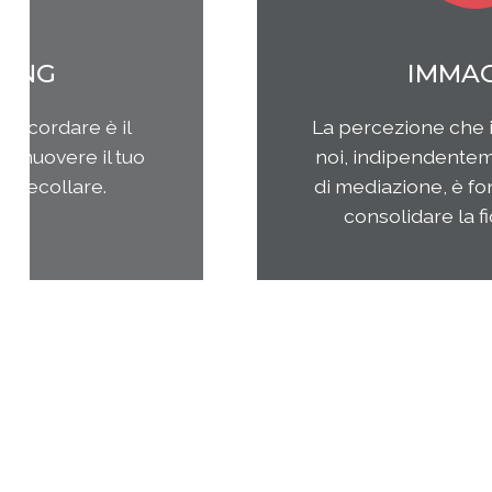
MARKETING
Qual è il tuo rapporto con i clienti e
come questi ultimi percepiscono la
tua impresa e i tuoi prodotti o
servizi? Come puoi migliorare la tua
presenza sul tuo mercato di
riferimento?