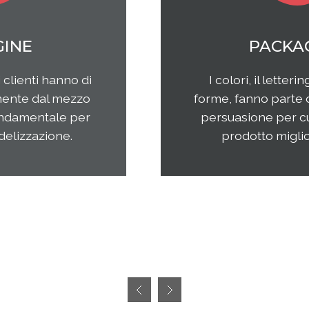
WEB MARKETING
Il web continua ad essere una
frontiera non facilmente
raggiungibile perchè considerata
semplice ed immediata. Avere
successo, però, richiedete sia un'
attenta analisi che una specifica
pianificazione delle attività.