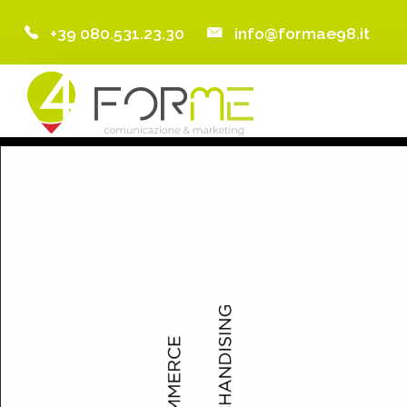
+39 080.531.23.30
info@formae98.it
Home
Chi Siamo
Servizi
Portfolio
Clienti
Blog
Contatti