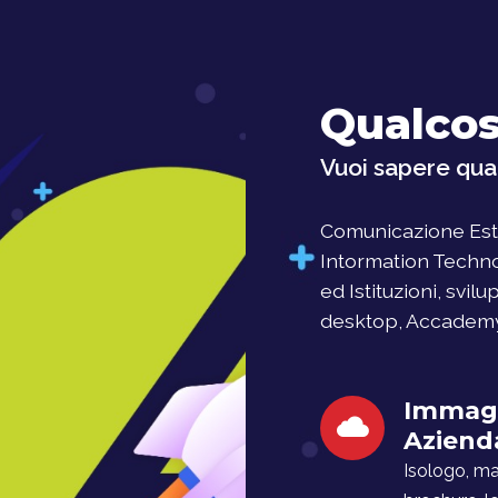
Qualcos
Vuoi sapere qual
Comunicazione Este
Intormation Techno
ed Istituzioni, svil
desktop, Accademy, 
Immag
Aziend
Isologo, man