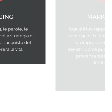
SOCIAL MEDIA
MARKETING
Come questi nuovi media
interagiscono con i consumatori?
Come interagire con clienti/utenti
al fine di produrre fidelizzazione?
Come comporre la strategia di
comunicazione per ottenere i
risultati sperati?