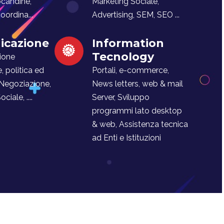
ocandine,
Marketing Sociale,
ordina...
Advertising, SEM, SEO ...
cazione
Information
Tecnology
ione
e, politica ed
Portali, e-commerce,
 Negoziazione,
News letters, web & mail
iale, ....
Server, Sviluppo
programmi lato desktop
& web, Assistenza tecnica
ad Enti e Istituzioni