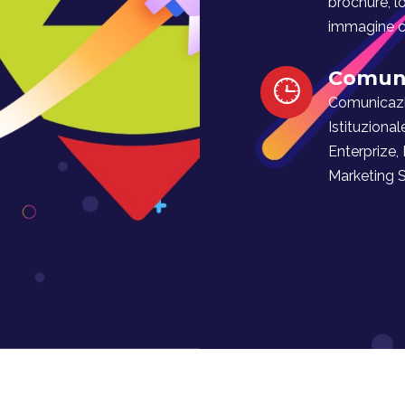
brochure, l
immagine co
Comuni
Comunicaz
Istituzional
Enterprize,
Marketing Soc