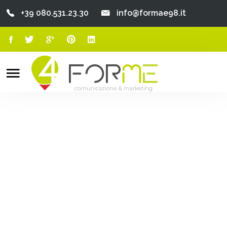
+39 080.531.23.30
info@formae98.it
Home
Chi Siamo
Search
o
Servizi
Portfolio
Clienti
Blog
Contatti