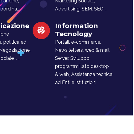
ocandine,
Marketing Sociale,
ordina...
Advertising, SEM, SEO ...
cazione
Information
Tecnology
ione
e, politica ed
Portali, e-commerce,
 Negoziazione,
News letters, web & mail
iale, ....
Server, Sviluppo
programmi lato desktop
& web, Assistenza tecnica
ad Enti e Istituzioni