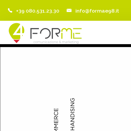
+39 080.531.23.30
info@formae98.it
Home
Chi Siamo
Servizi
Portfolio
Clienti
Blog
Contatti