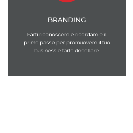
MARKETING
Qual è il tuo rapporto con i clienti e
come questi ultimi percepiscono la
tua impresa e i tuoi prodotti o
servizi? Come puoi migliorare la tua
presenza sul tuo mercato di
riferimento?