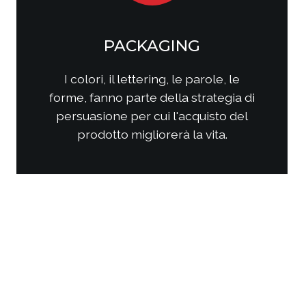
SOCIAL MEDIA
MARKETING
Come questi nuovi media
interagiscono con i consumatori?
Come interagire con clienti/utenti
al fine di produrre fidelizzazione?
Come comporre la strategia di
comunicazione per ottenere i
risultati sperati?