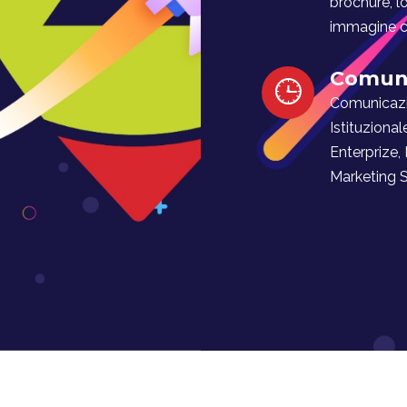
brochure, l
immagine co
Comuni
Comunicaz
Istituzional
Enterprize,
Marketing Soc