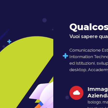
Qualcos
Vuoi sapere qual
Comunicazione Este
Intormation Techno
ed Istituzioni, svil
desktop, Accademy, 
Immag
Aziend
Isologo, man