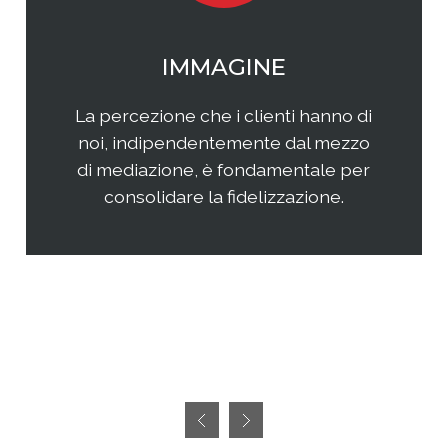
WEB MARKETING
Il web continua ad essere una
frontiera non facilmente
raggiungibile perchè considerata
semplice ed immediata. Avere
successo, però, richiedete sia un'
attenta analisi che una specifica
pianificazione delle attività.