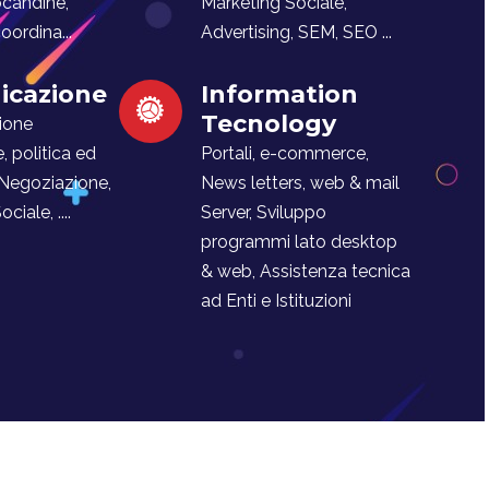
ocandine,
Marketing Sociale,
ordina...
Advertising, SEM, SEO ...
cazione
Information
Tecnology
ione
e, politica ed
Portali, e-commerce,
 Negoziazione,
News letters, web & mail
iale, ....
Server, Sviluppo
programmi lato desktop
& web, Assistenza tecnica
ad Enti e Istituzioni