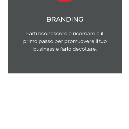
MARKETING
Qual è il tuo rapporto con i clienti e
come questi ultimi percepiscono la
tua impresa e i tuoi prodotti o
servizi? Come puoi migliorare la tua
presenza sul tuo mercato di
riferimento?