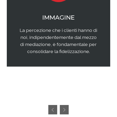
WEB MARKETING
Il web continua ad essere una
frontiera non facilmente
raggiungibile perchè considerata
semplice ed immediata. Avere
successo, però, richiedete sia un'
attenta analisi che una specifica
pianificazione delle attività.