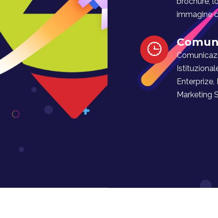
brochure, l
immagine co
Comuni
Comunicaz
Istituzional
Enterprize,
Marketing Soc