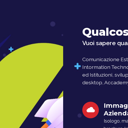
Qualcos
Vuoi sapere qual
Comunicazione Este
Intormation Techno
ed Istituzioni, svil
desktop, Accademy, 
Immag
Aziend
Isologo, man