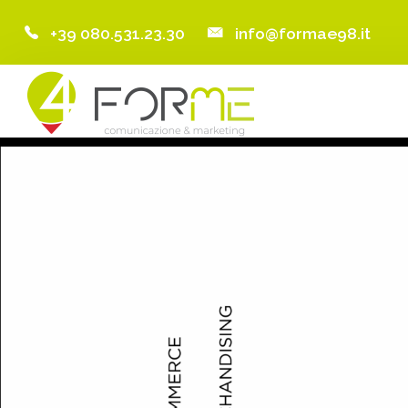
+39 080.531.23.30
info@formae98.it
Home
Chi Siamo
Servizi
Portfolio
Clienti
Blog
Contatti