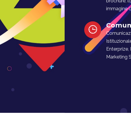
brochure, l
immagine co
Comuni
Comunicaz
Istituzional
Enterprize,
Marketing Soc