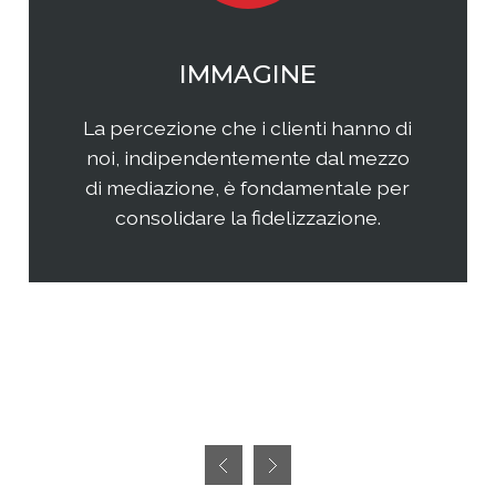
WEB MARKETING
Il web continua ad essere una
frontiera non facilmente
raggiungibile perchè considerata
semplice ed immediata. Avere
successo, però, richiedete sia un'
attenta analisi che una specifica
pianificazione delle attività.