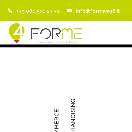
+39 080.531.23.30
info@formae98.it
Home
Chi Siamo
Servizi
Portfolio
Clienti
Blog
Contatti