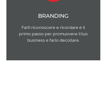
MARKETING
Qual è il tuo rapporto con i clienti e
come questi ultimi percepiscono la
tua impresa e i tuoi prodotti o
servizi? Come puoi migliorare la tua
presenza sul tuo mercato di
riferimento?