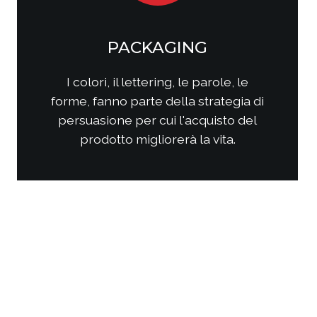
SOCIAL MEDIA
MARKETING
Come questi nuovi media
interagiscono con i consumatori?
Come interagire con clienti/utenti
al fine di produrre fidelizzazione?
Come comporre la strategia di
comunicazione per ottenere i
risultati sperati?