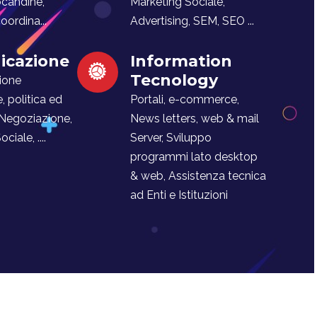
ocandine,
Marketing Sociale,
ordina...
Advertising, SEM, SEO ...
cazione
Information
Tecnology
ione
e, politica ed
Portali, e-commerce,
 Negoziazione,
News letters, web & mail
iale, ....
Server, Sviluppo
programmi lato desktop
& web, Assistenza tecnica
ad Enti e Istituzioni