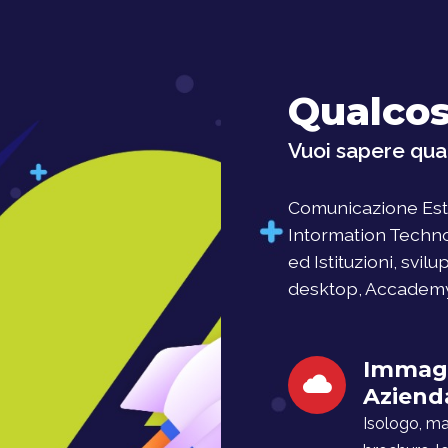
Qualcos
Vuoi sapere qual
Comunicazione Este
Intormation Techno
ed Istituzioni, svil
desktop, Accademy, 
Immag
Aziend
Isologo, man