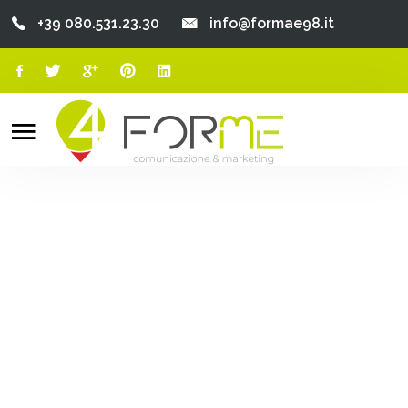
+39 080.531.23.30
info@formae98.it
Home
Chi Siamo
Search
o
Servizi
Portfolio
Clienti
Blog
Contatti