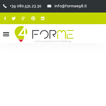
+39 080.531.23.30
info@formae98.it
Home
Chi Siamo
Search
o
Servizi
Portfolio
Clienti
Blog
Contatti