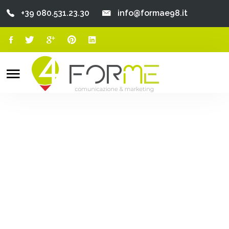
+39 080.531.23.30
info@formae98.it
Home
Chi Siamo
Search
o
Servizi
Portfolio
Clienti
Blog
Contatti