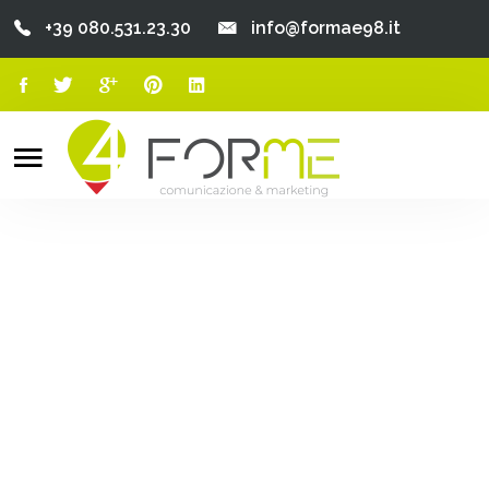
+39 080.531.23.30
info@formae98.it
Home
Chi Siamo
Search
o
Servizi
Portfolio
Clienti
Blog
Contatti