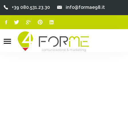
+39 080.531.23.30
info@formae98.it
Home
Chi Siamo
Search
o
Servizi
Portfolio
Clienti
Blog
Contatti