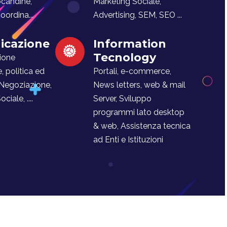
ocandine,
Marketing Sociale,
ordina...
Advertising, SEM, SEO ...
cazione
Information
Tecnology
ione
e, politica ed
Portali, e-commerce,
 Negoziazione,
News letters, web & mail
iale, ....
Server, Sviluppo
programmi lato desktop
& web, Assistenza tecnica
ad Enti e Istituzioni