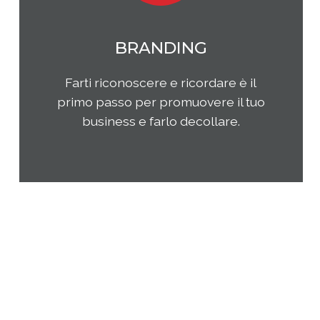
MARKETING
Qual è il tuo rapporto con i clienti e
come questi ultimi percepiscono la
tua impresa e i tuoi prodotti o
servizi? Come puoi migliorare la tua
presenza sul tuo mercato di
riferimento?