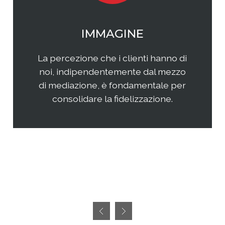
WEB MARKETING
Il web continua ad essere una
frontiera non facilmente
raggiungibile perchè considerata
semplice ed immediata. Avere
successo, però, richiedete sia un'
attenta analisi che una specifica
pianificazione delle attività.