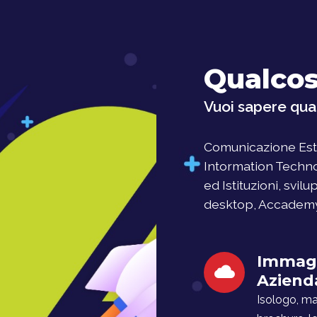
Qualcos
Vuoi sapere qual
Comunicazione Este
Intormation Techno
ed Istituzioni, svil
desktop, Accademy, 
Immag
Aziend
Isologo, man