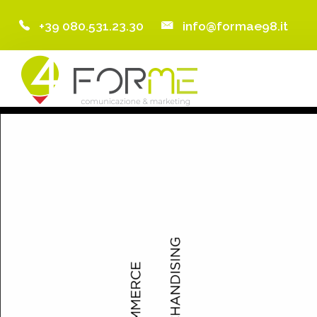
+39 080.531.23.30
info@formae98.it
Home
Chi Siamo
Servizi
Portfolio
Clienti
Blog
Contatti