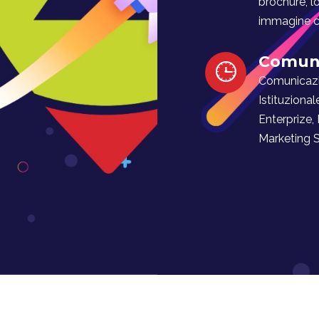
brochure, l
immagine co
Comuni
Comunicaz
Istituzional
Enterprize,
Marketing Soc