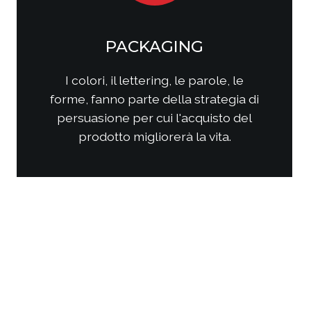
SOCIAL MEDIA
MARKETING
Come questi nuovi media
interagiscono con i consumatori?
Come interagire con clienti/utenti
al fine di produrre fidelizzazione?
Come comporre la strategia di
comunicazione per ottenere i
risultati sperati?