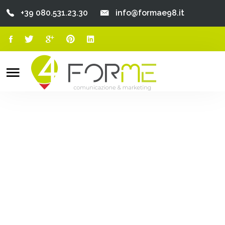
+39 080.531.23.30
info@formae98.it
Home
Chi Siamo
Search
o
Servizi
Portfolio
Clienti
Blog
Contatti