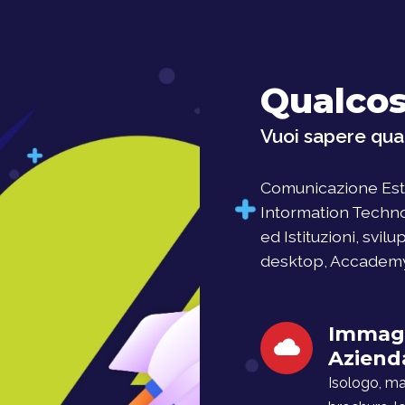
Qualcos
Vuoi sapere qual
Comunicazione Este
Intormation Techno
ed Istituzioni, svil
desktop, Accademy, 
Immag
Aziend
Isologo, man