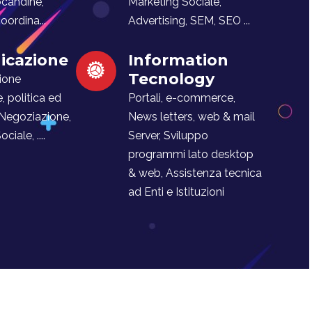
ocandine,
Marketing Sociale,
ordina...
Advertising, SEM, SEO ...
cazione
Information
Tecnology
ione
e, politica ed
Portali, e-commerce,
 Negoziazione,
News letters, web & mail
iale, ....
Server, Sviluppo
programmi lato desktop
& web, Assistenza tecnica
ad Enti e Istituzioni