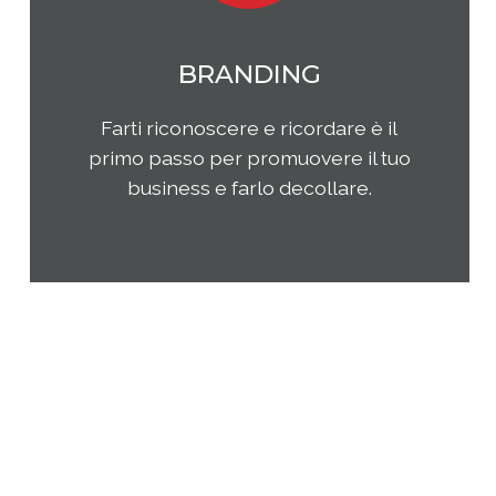
MARKETING
Qual è il tuo rapporto con i clienti e
come questi ultimi percepiscono la
tua impresa e i tuoi prodotti o
servizi? Come puoi migliorare la tua
presenza sul tuo mercato di
riferimento?