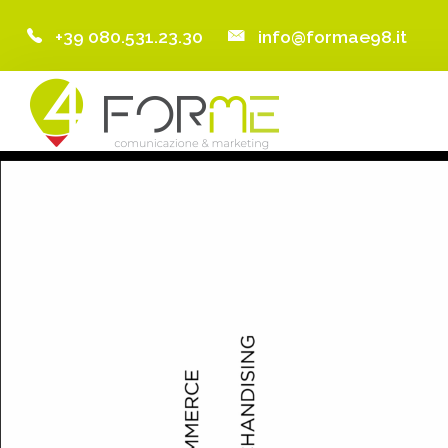
+39 080.531.23.30
info@formae98.it
Home
Chi Siamo
Servizi
Portfolio
Clienti
Blog
Contatti