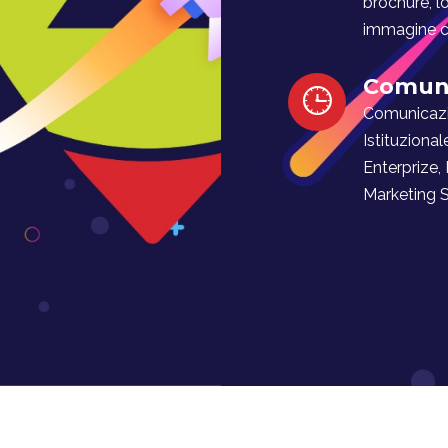
brochure, l
immagine co
Comuni
Comunicaz
Istituzional
Enterprize,
Marketing Soc