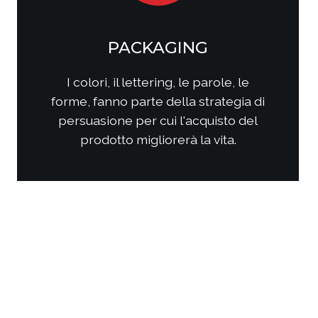
SOCIAL MEDIA
MARKETING
Come questi nuovi media
interagiscono con i consumatori?
Come interagire con clienti/utenti
al fine di produrre fidelizzazione?
Come comporre la strategia di
comunicazione per ottenere i
risultati sperati?