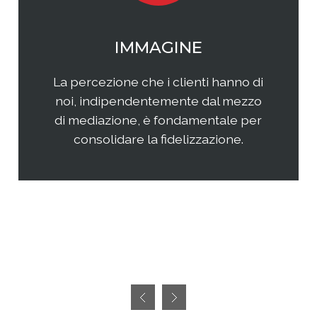
WEB MARKETING
Il web continua ad essere una
frontiera non facilmente
raggiungibile perchè considerata
semplice ed immediata. Avere
successo, però, richiedete sia un'
attenta analisi che una specifica
pianificazione delle attività.