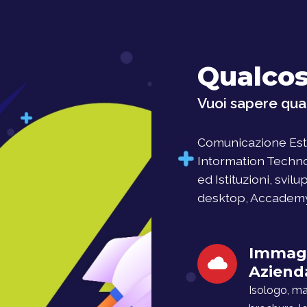
Qualcos
Vuoi sapere qual
Comunicazione Este
Intormation Techno
ed Istituzioni, svil
desktop, Accademy, 
Immag
Aziend
Isologo, man