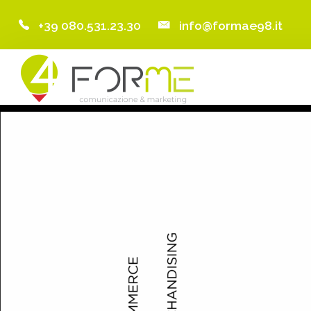
+39 080.531.23.30
info@formae98.it
Home
Chi Siamo
Servizi
Portfolio
Clienti
Blog
Contatti