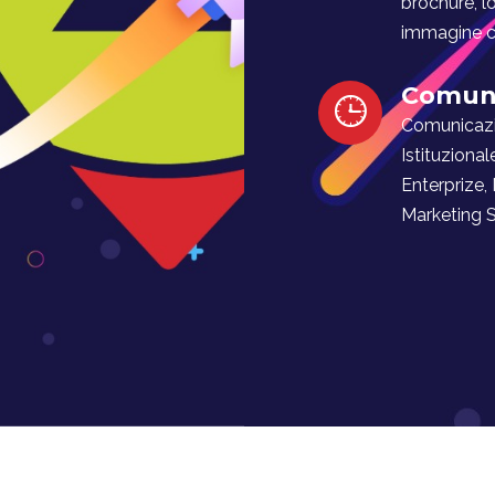
brochure, l
immagine co
Comuni
Comunicaz
Istituzional
Enterprize,
Marketing Soc