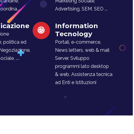
ocandine,
Marketing Sociale,
ordina...
Advertising, SEM, SEO ...
cazione
Information
Tecnology
ione
e, politica ed
Portali, e-commerce,
 Negoziazione,
News letters, web & mail
iale, ....
Server, Sviluppo
programmi lato desktop
& web, Assistenza tecnica
ad Enti e Istituzioni