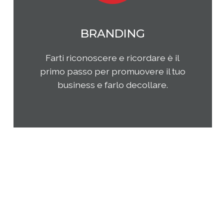
MARKETING
Qual è il tuo rapporto con i clienti e
come questi ultimi percepiscono la
tua impresa e i tuoi prodotti o
servizi? Come puoi migliorare la tua
presenza sul tuo mercato di
riferimento?