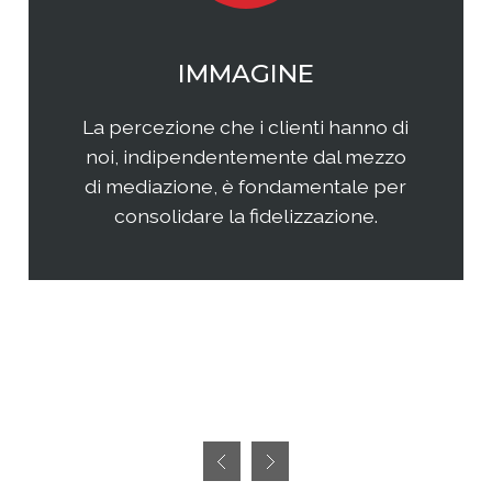
WEB MARKETING
Il web continua ad essere una
frontiera non facilmente
raggiungibile perchè considerata
semplice ed immediata. Avere
successo, però, richiedete sia un'
attenta analisi che una specifica
pianificazione delle attività.