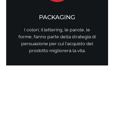
SOCIAL MEDIA
MARKETING
Come questi nuovi media
interagiscono con i consumatori?
Come interagire con clienti/utenti
al fine di produrre fidelizzazione?
Come comporre la strategia di
comunicazione per ottenere i
risultati sperati?