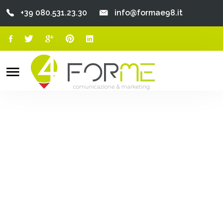
+39 080.531.23.30
info@formae98.it
Home
Chi Siamo
Search
o
Servizi
Portfolio
Clienti
Blog
Contatti