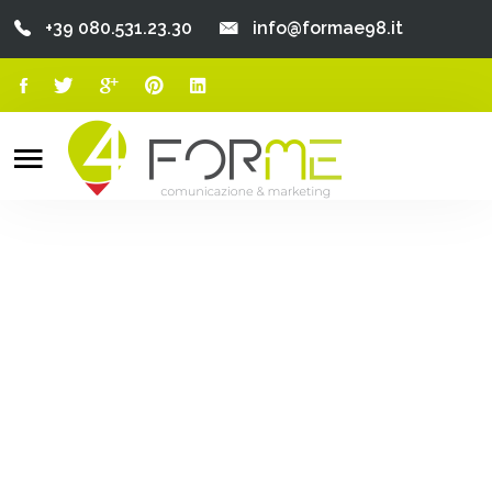
+39 080.531.23.30
info@formae98.it
Home
Chi Siamo
Search
o
Servizi
Portfolio
Clienti
Blog
Contatti