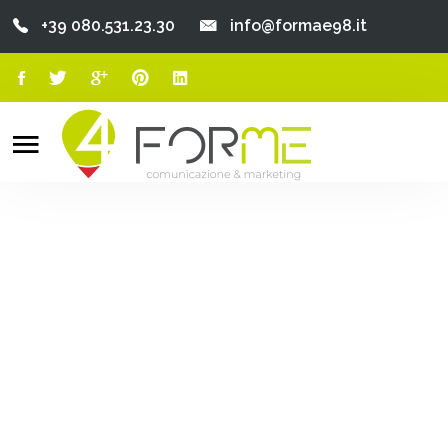
+39 080.531.23.30
info@formae98.it
Home
Chi Siamo
Search
o
Servizi
Portfolio
Clienti
Blog
Contatti