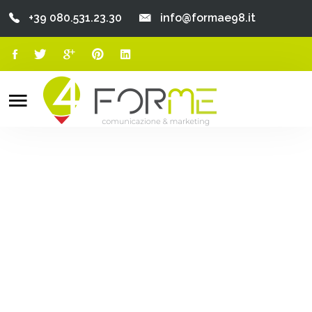
+39 080.531.23.30
info@formae98.it
Home
Chi Siamo
Search
o
Servizi
Portfolio
Clienti
Blog
Contatti