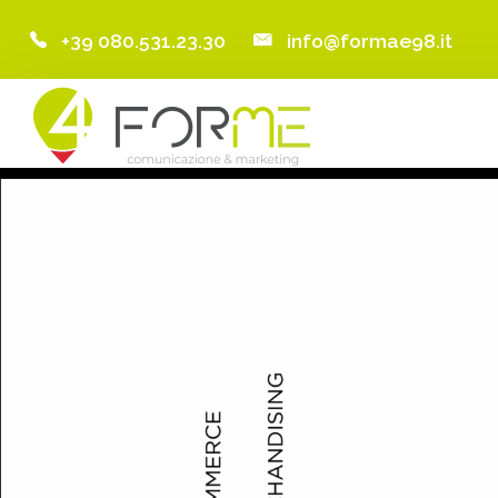
+39 080.531.23.30
info@formae98.it
Home
Chi Siamo
Servizi
Portfolio
Clienti
Blog
Contatti