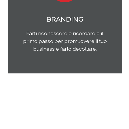
MARKETING
Qual è il tuo rapporto con i clienti e
come questi ultimi percepiscono la
tua impresa e i tuoi prodotti o
servizi? Come puoi migliorare la tua
presenza sul tuo mercato di
riferimento?