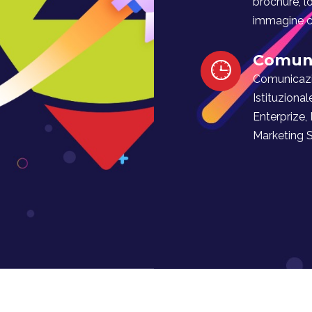
brochure, l
immagine co
Comuni
Comunicaz
Istituzional
Enterprize,
Marketing Soc