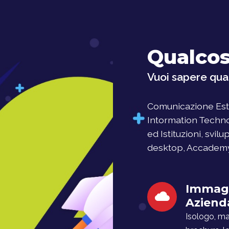
Qualcos
Vuoi sapere qual
Comunicazione Este
Intormation Techno
ed Istituzioni, svil
desktop, Accademy, 
Immag
Aziend
Isologo, man