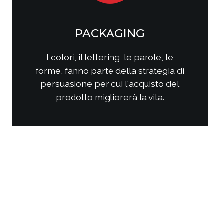
SOCIAL MEDIA
MARKETING
Come questi nuovi media
interagiscono con i consumatori?
Come interagire con clienti/utenti
al fine di produrre fidelizzazione?
Come comporre la strategia di
comunicazione per ottenere i
risultati sperati?