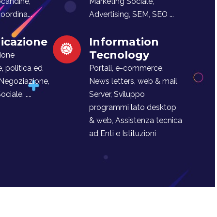
ocandine,
Marketing Sociale,
ordina...
Advertising, SEM, SEO ...
cazione
Information
Tecnology
ione
e, politica ed
Portali, e-commerce,
 Negoziazione,
News letters, web & mail
iale, ....
Server, Sviluppo
programmi lato desktop
& web, Assistenza tecnica
ad Enti e Istituzioni