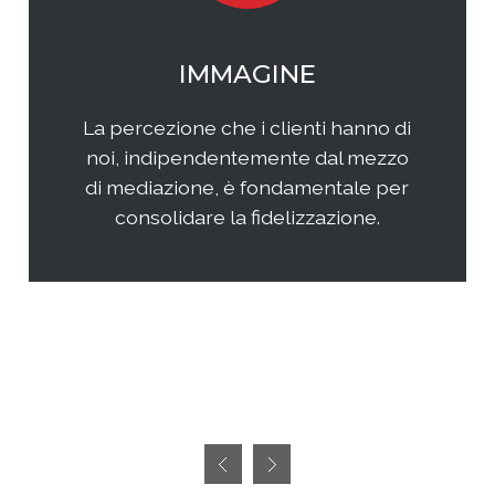
WEB MARKETING
Il web continua ad essere una
frontiera non facilmente
raggiungibile perchè considerata
semplice ed immediata. Avere
successo, però, richiedete sia un'
attenta analisi che una specifica
pianificazione delle attività.