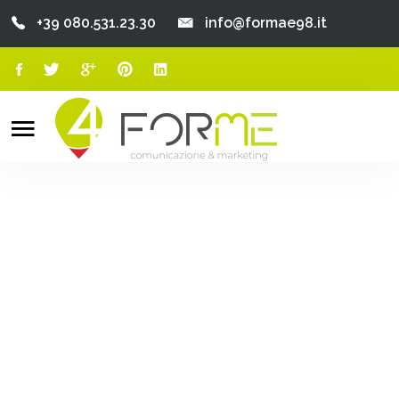
+39 080.531.23.30
info@formae98.it
Home
Chi Siamo
Search
o
Servizi
Portfolio
Clienti
Blog
Contatti