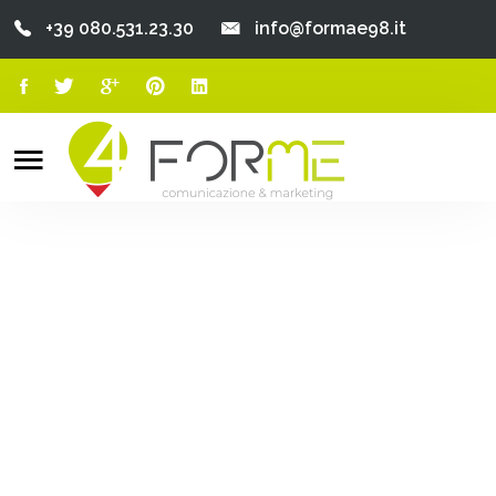
+39 080.531.23.30
info@formae98.it
Home
Chi Siamo
Search
o
Servizi
Portfolio
Clienti
Blog
Contatti