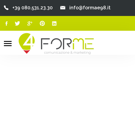
+39 080.531.23.30
info@formae98.it
Home
Chi Siamo
Search
o
Servizi
Portfolio
Clienti
Blog
Contatti