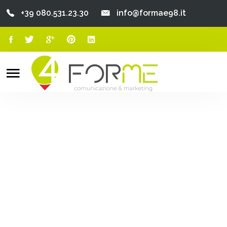
+39 080.531.23.30
info@formae98.it
Home
Chi Siamo
Search
o
Servizi
Portfolio
Clienti
Blog
Contatti