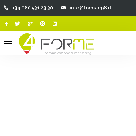
+39 080.531.23.30
info@formae98.it
Home
Chi Siamo
Search
o
Servizi
Portfolio
Clienti
Blog
Contatti