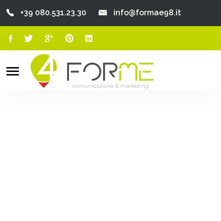
+39 080.531.23.30
info@formae98.it
Home
Chi Siamo
Search
o
Servizi
Portfolio
Clienti
Blog
Contatti