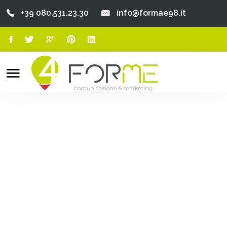
+39 080.531.23.30
info@formae98.it
Home
Chi Siamo
Search
o
Servizi
Portfolio
Clienti
Blog
Contatti