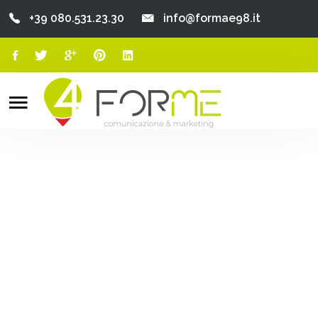
+39 080.531.23.30
info@formae98.it
Home
Chi Siamo
Search
o
Servizi
Portfolio
Clienti
Blog
Contatti