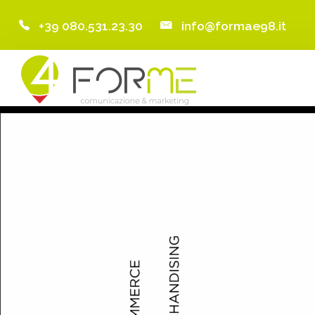
+39 080.531.23.30
info@formae98.it
Home
Chi Siamo
Servizi
Portfolio
Clienti
Blog
Contatti