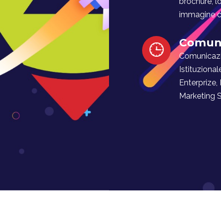
brochure, l
immagine co
Comuni
Comunicaz
Istituzional
Enterprize,
Marketing Soc