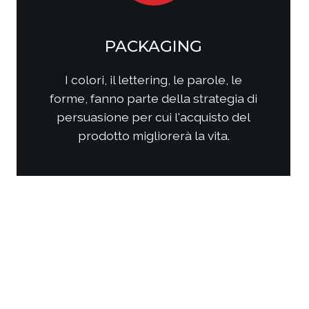
SOCIAL MEDIA
MARKETING
Come questi nuovi media
interagiscono con i consumatori?
Come interagire con clienti/utenti
al fine di produrre fidelizzazione?
Come comporre la strategia di
comunicazione per ottenere i
risultati sperati?