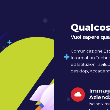
Qualcos
Vuoi sapere qual
Comunicazione Este
Intormation Techno
ed Istituzioni, svil
desktop, Accademy, 
Immag
Aziend
Isologo, man