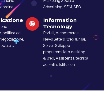
ocandine,
Marketing Sociale,
ordina...
Advertising, SEM, SEO ...
cazione
Information
Tecnology
ione
e, politica ed
Portali, e-commerce,
 Negoziazione,
News letters, web & mail
iale, ....
Server, Sviluppo
programmi lato desktop
& web, Assistenza tecnica
ad Enti e Istituzioni