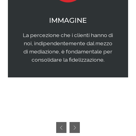
WEB MARKETING
Il web continua ad essere una
frontiera non facilmente
raggiungibile perchè considerata
semplice ed immediata. Avere
successo, però, richiedete sia un'
attenta analisi che una specifica
pianificazione delle attività.