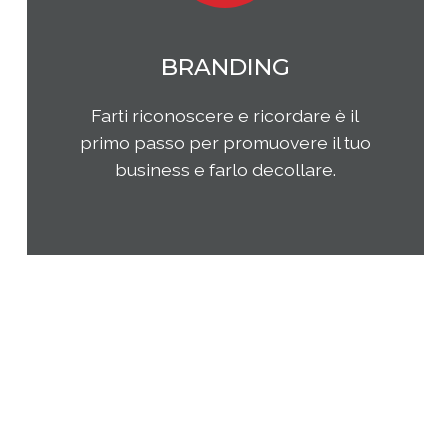
MARKETING
Qual è il tuo rapporto con i clienti e
come questi ultimi percepiscono la
tua impresa e i tuoi prodotti o
servizi? Come puoi migliorare la tua
presenza sul tuo mercato di
riferimento?