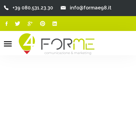
+39 080.531.23.30
info@formae98.it
Home
Chi Siamo
Search
o
Servizi
Portfolio
Clienti
Blog
Contatti