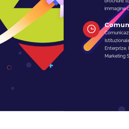
brochure, l
immagine co
Comuni
Comunicaz
Istituzional
Enterprize,
Marketing Soc