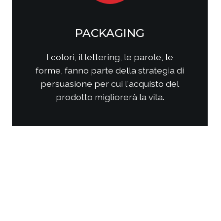
SOCIAL MEDIA
MARKETING
Come questi nuovi media
interagiscono con i consumatori?
Come interagire con clienti/utenti
al fine di produrre fidelizzazione?
Come comporre la strategia di
comunicazione per ottenere i
risultati sperati?