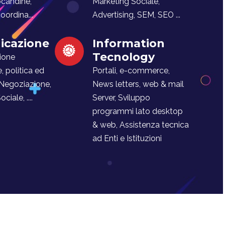
ocandine,
Marketing Sociale,
ordina...
Advertising, SEM, SEO ...
cazione
Information
Tecnology
ione
e, politica ed
Portali, e-commerce,
 Negoziazione,
News letters, web & mail
iale, ....
Server, Sviluppo
programmi lato desktop
& web, Assistenza tecnica
ad Enti e Istituzioni