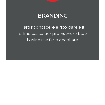
MARKETING
Qual è il tuo rapporto con i clienti e
come questi ultimi percepiscono la
tua impresa e i tuoi prodotti o
servizi? Come puoi migliorare la tua
presenza sul tuo mercato di
riferimento?