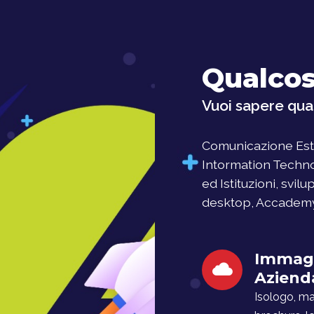
Qualcos
Vuoi sapere qual
Comunicazione Este
Intormation Techno
ed Istituzioni, svil
desktop, Accademy, 
Immag
Aziend
Isologo, man