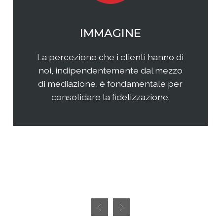
WEB MARKETING
Il web continua ad essere una
frontiera non facilmente
raggiungibile perchè considerata
semplice ed immediata. Avere
successo, però, richiedete sia un'
attenta analisi che una specifica
pianificazione delle attività.