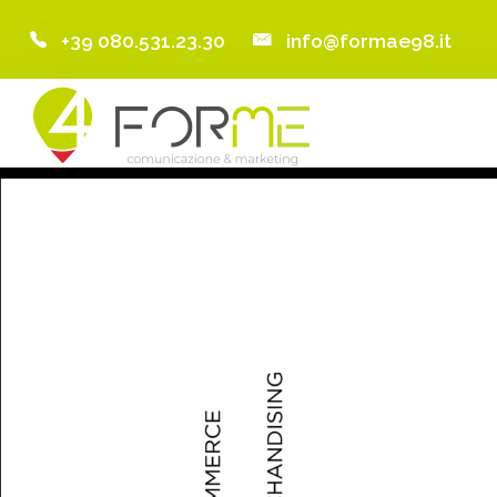
+39 080.531.23.30
info@formae98.it
Home
Chi Siamo
Servizi
Portfolio
Clienti
Blog
Contatti