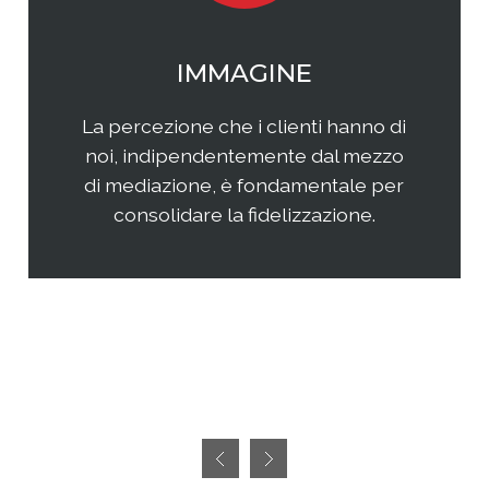
WEB MARKETING
Il web continua ad essere una
frontiera non facilmente
raggiungibile perchè considerata
semplice ed immediata. Avere
successo, però, richiedete sia un'
attenta analisi che una specifica
pianificazione delle attività.