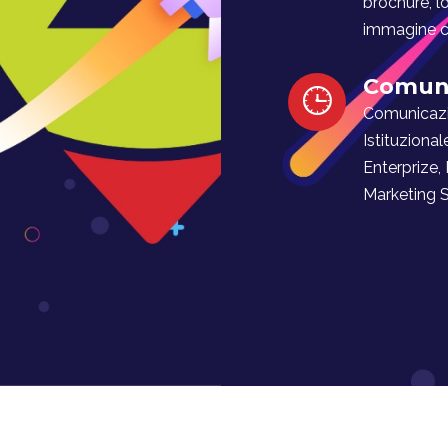
brochure, l
immagine co
Comuni
Comunicaz
Istituzional
Enterprize,
Marketing Soc