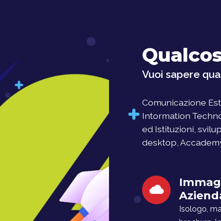
Qualcos
Vuoi sapere qual
Comunicazione Este
Intormation Techno
ed Istituzioni, svil
desktop, Accademy, 
Immag
Aziend
Isologo, man