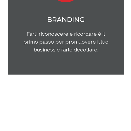
MARKETING
Qual è il tuo rapporto con i clienti e
come questi ultimi percepiscono la
tua impresa e i tuoi prodotti o
servizi? Come puoi migliorare la tua
presenza sul tuo mercato di
riferimento?