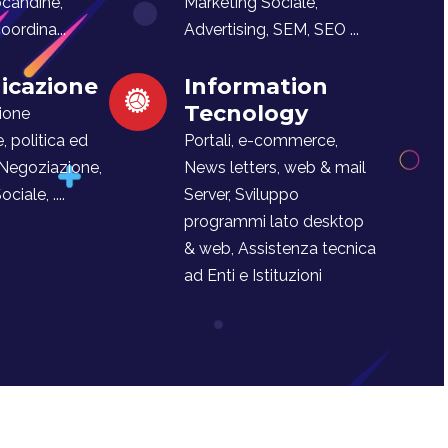
ocandine,
Marketing Sociale,
ordina...
Advertising, SEM, SEO ...
cazione
Information
Tecnology
ione
e, politica ed
Portali, e-commerce,
 Negoziazione,
News letters, web & mail
iale, ....
Server, Sviluppo
programmi lato desktop
& web, Assistenza tecnica
ad Enti e Istituzioni