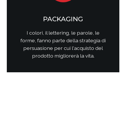
SOCIAL MEDIA
MARKETING
Come questi nuovi media
interagiscono con i consumatori?
Come interagire con clienti/utenti
al fine di produrre fidelizzazione?
Come comporre la strategia di
comunicazione per ottenere i
risultati sperati?