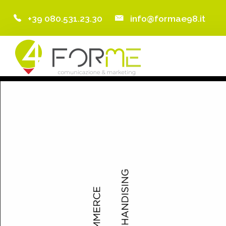
+39 080.531.23.30
info@formae98.it
Home
Chi Siamo
Servizi
Portfolio
Clienti
Blog
Contatti