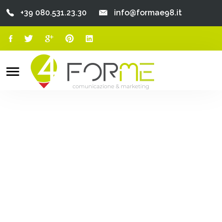
+39 080.531.23.30
info@formae98.it
Home
Chi Siamo
Search
o
Servizi
Portfolio
Clienti
Blog
Contatti