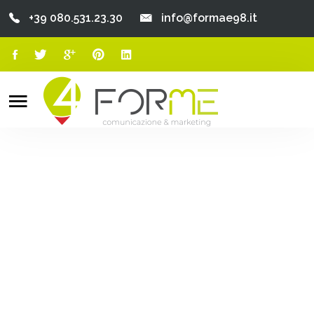
+39 080.531.23.30
info@formae98.it
Home
Chi Siamo
Search
o
Servizi
Portfolio
Clienti
Blog
Contatti