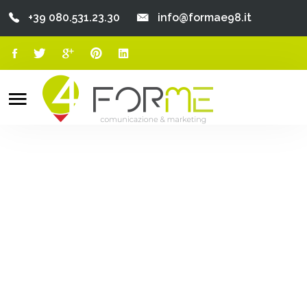
+39 080.531.23.30
info@formae98.it
Home
Chi Siamo
Search
o
Servizi
Portfolio
Clienti
Blog
Contatti