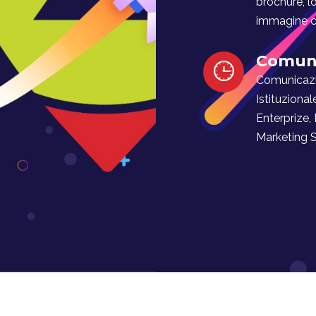
brochure, l
immagine co
Comuni
Comunicaz
Istituzional
Enterprize,
Marketing Soc