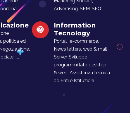
ocandine,
Marketing Sociale,
ordina...
Advertising, SEM, SEO ...
cazione
Information
Tecnology
ione
e, politica ed
Portali, e-commerce,
 Negoziazione,
News letters, web & mail
iale, ....
Server, Sviluppo
programmi lato desktop
& web, Assistenza tecnica
ad Enti e Istituzioni