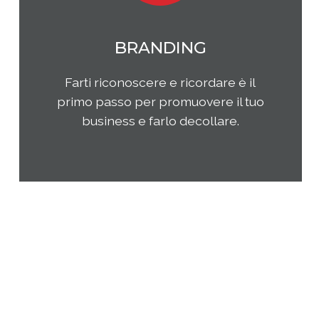
MARKETING
Qual è il tuo rapporto con i clienti e
come questi ultimi percepiscono la
tua impresa e i tuoi prodotti o
servizi? Come puoi migliorare la tua
presenza sul tuo mercato di
riferimento?