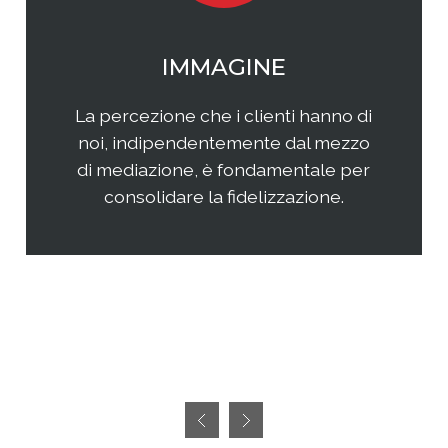
WEB MARKETING
Il web continua ad essere una
frontiera non facilmente
raggiungibile perchè considerata
semplice ed immediata. Avere
successo, però, richiedete sia un'
attenta analisi che una specifica
pianificazione delle attività.