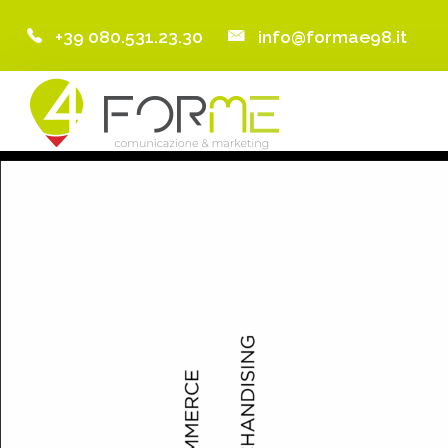
+39 080.531.23.30
info@formae98.it
Home
Chi Siamo
Servizi
Portfolio
Clienti
Blog
Contatti