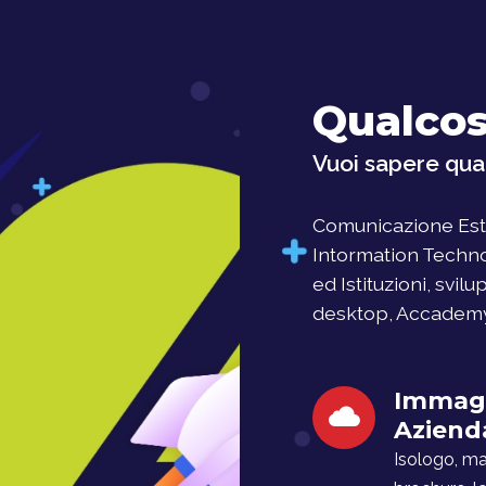
Qualcos
Vuoi sapere qual
Comunicazione Este
Intormation Techno
ed Istituzioni, svil
desktop, Accademy, 
Immag
Aziend
Isologo, man