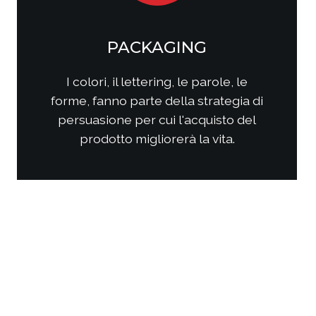
SOCIAL MEDIA
MARKETING
Come questi nuovi media
interagiscono con i consumatori?
Come interagire con clienti/utenti
al fine di produrre fidelizzazione?
Come comporre la strategia di
comunicazione per ottenere i
risultati sperati?