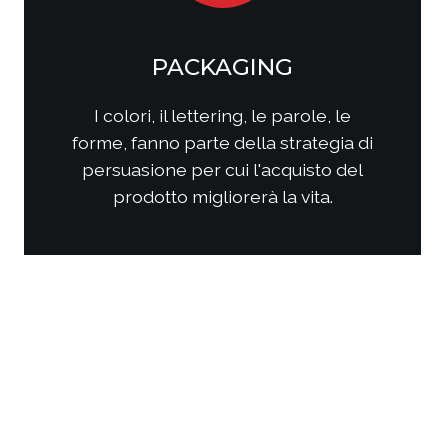
SOCIAL MEDIA
MARKETING
Come questi nuovi media
interagiscono con i consumatori?
Come interagire con clienti/utenti
al fine di produrre fidelizzazione?
Come comporre la strategia di
comunicazione per ottenere i
risultati sperati?