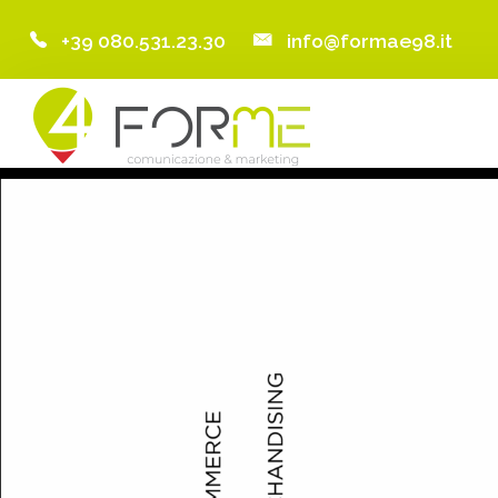
+39 080.531.23.30
info@formae98.it
Home
Chi Siamo
Servizi
Portfolio
Clienti
Blog
Contatti