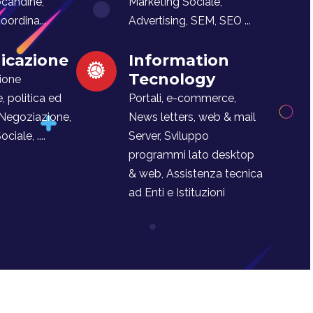
ocandine,
Marketing Sociale,
ordina...
Advertising, SEM, SEO ...
cazione
Information
Tecnology
ione
e, politica ed
Portali, e-commerce,
 Negoziazione,
News letters, web & mail
iale, ....
Server, Sviluppo
programmi lato desktop
& web, Assistenza tecnica
ad Enti e Istituzioni