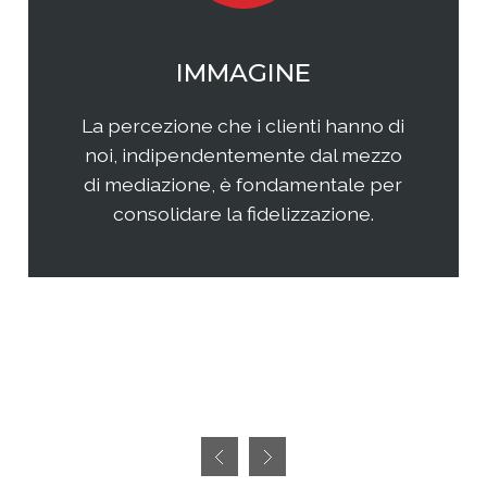
WEB MARKETING
Il web continua ad essere una
frontiera non facilmente
raggiungibile perchè considerata
semplice ed immediata. Avere
successo, però, richiedete sia un'
attenta analisi che una specifica
pianificazione delle attività.