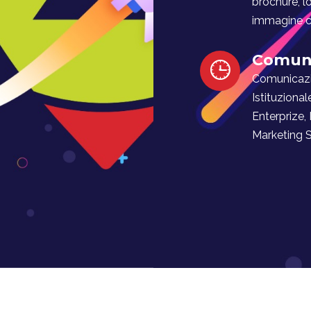
brochure, l
immagine co
Comuni
Comunicaz
Istituzional
Enterprize,
Marketing Soc