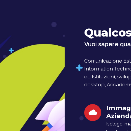
Qualcos
Vuoi sapere qual
Comunicazione Este
Intormation Techno
ed Istituzioni, svil
desktop, Accademy, 
Immag
Aziend
Isologo, man