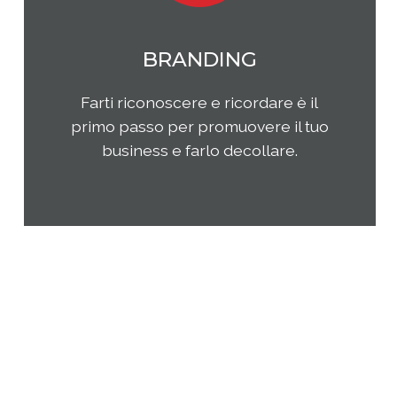
MARKETING
Qual è il tuo rapporto con i clienti e
come questi ultimi percepiscono la
tua impresa e i tuoi prodotti o
servizi? Come puoi migliorare la tua
presenza sul tuo mercato di
riferimento?