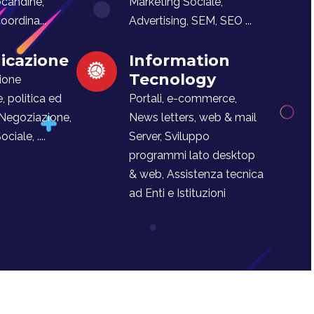
ocandine,
Marketing Sociale,
ordina...
Advertising, SEM, SEO ...
cazione
Information
Tecnology
ione
e, politica ed
Portali, e-commerce,
 Negoziazione,
News letters, web & mail
iale, ....
Server, Sviluppo
programmi lato desktop
& web, Assistenza tecnica
ad Enti e Istituzioni