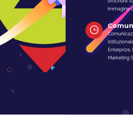
brochure, l
immagine co
Comuni
Comunicaz
Istituzional
Enterprize,
Marketing Soc