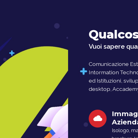
Qualcos
Vuoi sapere qual
Comunicazione Este
Intormation Techno
ed Istituzioni, svil
desktop, Accademy, 
Immag
Aziend
Isologo, man