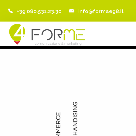
+39 080.531.23.30
info@formae98.it
Home
Chi Siamo
Servizi
Portfolio
Clienti
Blog
Contatti