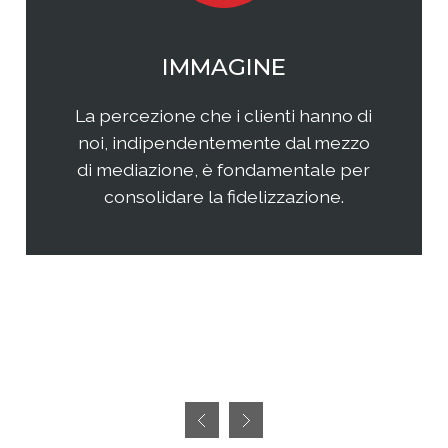
CKAGING
MA
lettering, le parole, le
Qual è il tuo r
arte della strategia di
come questi ul
per cui l'acquisto del
tua impresa 
migliorerà la vita.
servizi? Come 
presenza s
rif