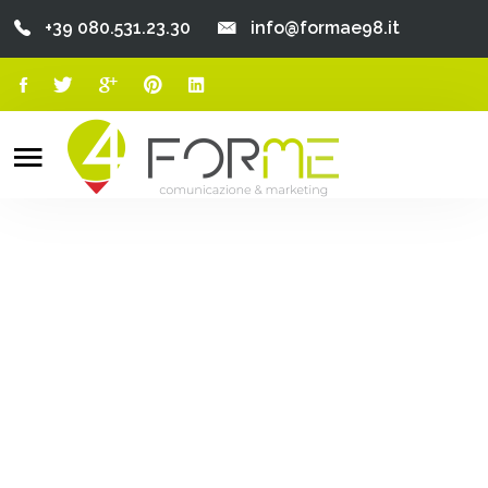
+39 080.531.23.30
info@formae98.it
Home
Chi Siamo
Search
o
Servizi
Portfolio
Clienti
Blog
Contatti