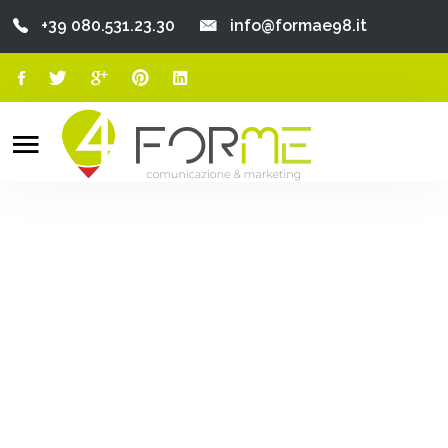
+39 080.531.23.30
info@formae98.it
Home
Chi Siamo
Search
o
Servizi
Portfolio
Clienti
Blog
Contatti