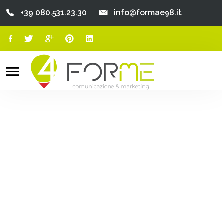
+39 080.531.23.30
info@formae98.it
Home
Chi Siamo
Search
o
Servizi
Portfolio
Clienti
Blog
Contatti